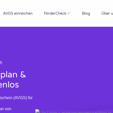
AVGS einreichen
FörderCheck ✅
Blog
Über 
🚀
plan &
enlos
tschein (AVGS) für
der von