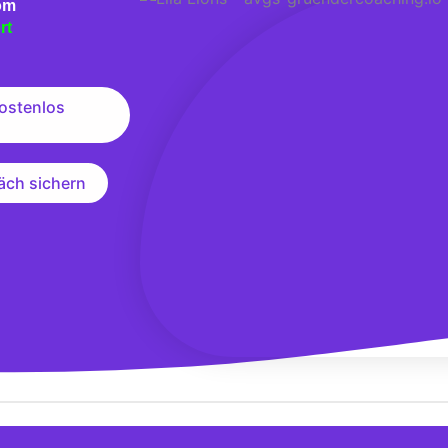
om
rt
ostenlos
äch sichern