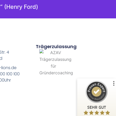
“ (Henry Ford)
Trägerzulassung
tr. 4
nd
Kundenbewertungen und Erfahrungen zu
-lions.de
Lila Lions GmbH
00 100 100
:00Uhr
%
100
SEHR GUT
Empfehlungen auf
ProvenExpert.com
5,00
/
4,90
94
232
SEHR GUT
5
Bewertungen von
Bewertungen auf