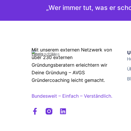
„Wer immer tut, was er scho
Mit unserem externen Netzwerk von
U
über 230 externen
H
Gründungsberatern erleichtern wir
Ü
Deine Gründung – AVGS
B
Gründercoaching leicht gemacht.
Bundesweit – Einfach – Verständlich.
F
L
a
i
c
n
e
k