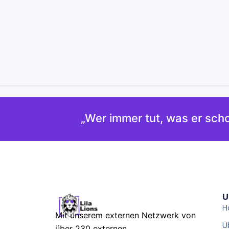
„Wer immer tut, was er scho
U
H
Mit unserem externen Netzwerk von
Ü
über 230 externen