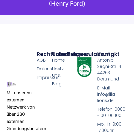
(Henry Ford)
Rechtliches
Unternehmen
Trägerzulassung
Kontakt
AGB
Home
Antonio-
Segni-Str. 4
Datenschutz
Über
44263
uns
Impressum
Dortmund
Blog
E-Mail:
Mit unserem
info@lila-
externen
lions.de
Netzwerk von
Telefon: 0800
über 230
- 00 100 100
externen
Mo.-Fr. 9:00 -
Gründungsberatern
17:00Uhr